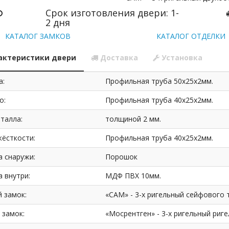
Срок изготовления двери: 1-
2 дня
КАТАЛОГ ЗАМКОВ
КАТАЛОГ ОТДЕЛКИ
актеристики двери
Доставка
Установка
а:
Профильная труба 50х25х2мм.
о:
Профильная труба 40х25х2мм.
талла:
толщиной 2 мм.
жёсткости:
Профильная труба 40х25х2мм.
а снаружи:
Порошок
 внутри:
МДФ ПВХ 10мм.
 замок:
«САМ» - 3-х ригельный сейфового т
 замок:
«Мосрентген» - 3-х ригельный риг