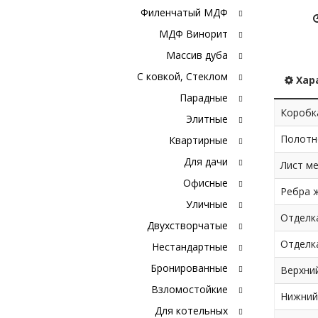
Филенчатый МДФ
МДФ Винорит
Массив дуба
С ковкой, Стеклом
Хар
Парадные
Коробк
Элитные
Полотн
Квартирные
Для дачи
Лист ме
Офисные
Ребра 
Уличные
Отделк
Двухстворчатые
Отделка
Нестандартные
Бронированные
Верхний
Взломостойкие
Нижний
Для котельных