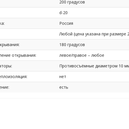
200 градусов
d-20
ка:
Россия
Любой (цена указана при размере 
крывания:
180 градусов
ление открывания:
левое/правое – любое
аторы:
Противосъёмные диаметром 10 м
плоизоляция:
нет
ение:
есть