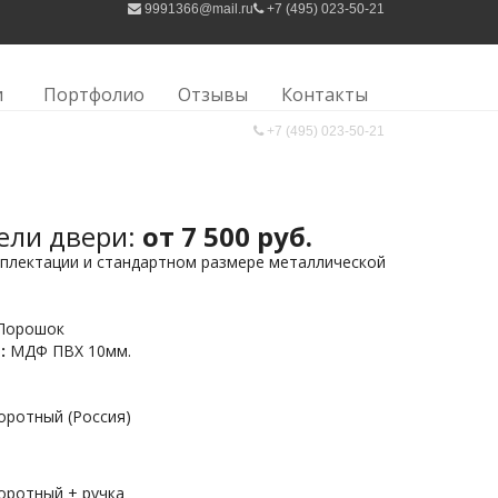
9991366@mail.ru
+7 (495) 023-50-21
/
ПОРОШОК + МДФ ПВХ 10ММ.
и
Портфолио
Отзывы
Контакты
+7 (495) 023-50-21
ели двери:
от 7 500 руб.
мплектации и стандартном размере металлической
Порошок
:
МДФ ПВХ 10мм.
оротный (Россия)
боротный + ручка