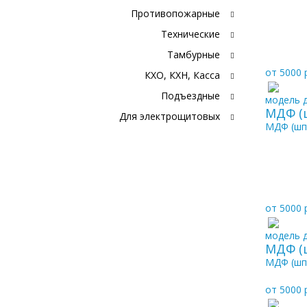
Противопожарные
Технические
Тамбурные
от 5000 
КХО, КХН, Касса
Подъездные
модель д
МДФ (
Для электрощитовых
МДФ (шп
от 5000 
модель д
МДФ (
МДФ (шп
от 5000 