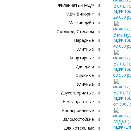
Вельт
Филенчатый МДФ
МДФ 10
МДФ Винорит
29 600 р
Массив дуба
модель д
С ковкой, Стеклом
Эману
Парадные
МДФ 10
48 000 р
Элитные
Квартирные
модель д
Вальт
Для дачи
МДФ 16м
68 500 р
Офисные
Уличные
модель д
Вальте
Двухстворчатые
МДФ 16м
Нестандартные
от 5000 
Бронированные
модель д
Взломостойкие
МДФ (
МДФ (шп
Для котельных