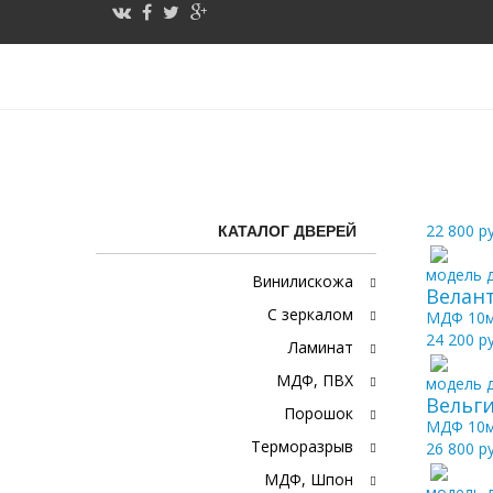
Каталог «МДФ»
22 800 р
КАТАЛОГ ДВЕРЕЙ
модель д
Винилискожа
Велан
С зеркалом
МДФ 10
24 200 р
Ламинат
МДФ, ПВХ
модель д
Вельги
Порошок
МДФ 10
Терморазрыв
26 800 р
МДФ, Шпон
модель д