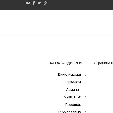
Каталог «Двери для
электрощитовых»
Страница н
КАТАЛОГ ДВЕРЕЙ
Винилискожа
С зеркалом
Ламинат
МДФ, ПВХ
Порошок
Терморазрыв