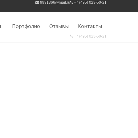
9991366@mail.ru
+7 (495) 023-50-21
/
КАТАЛОГ «ДВЕРИ ДЛЯ ЭЛЕКТРОЩИТОВЫХ»
и
Портфолио
Отзывы
Контакты
+7 (495) 023-50-21